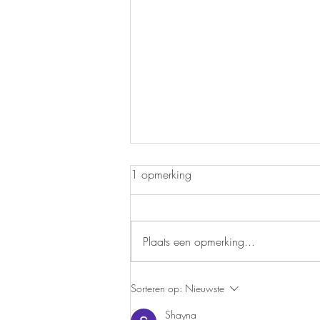
1 opmerking
Plaats een opmerking...
Themadiner: Alles uit het Water
Sorteren op:
Nieuwste
Shayna