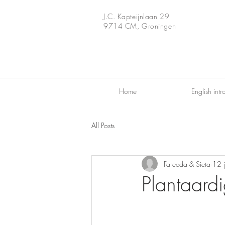
J.C. Kapteijnlaan 29
9714 CM, Groningen
Home
English intr
All Posts
Fareeda & Sieta
12 
Plantaardi