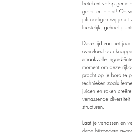
betekent volop geniet
groeit en bloeit! Op
juli nodigen wij je uit
feestelijk, geheel plan
Deze tijd van het jaar
overvloed aan knapper
smaakvolle ingrediënte
moment om deze rijkd
pracht op je bord te p
technieken zoals ferm
juicen en roken creër
verrassende diversitei
structuren.
Laat je verrassen en v
deze bijzondere avon