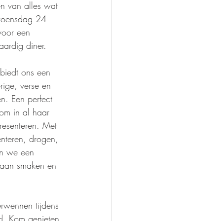
en van alles wat 
 woensdag 24 
 voor een 
taardig diner.
 biedt ons een 
ige, verse en 
n. Een perfect 
om in al haar 
resenteren. Met 
enteren, drogen, 
en we een 
t aan smaken en 
erwennen tijdens 
d. Kom genieten 