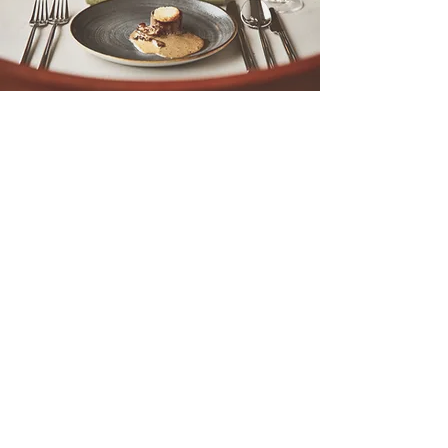
Vegetarisch Menu
Tamagoyaki
wakame - aubergine
-
Koolrabi
spar
- komkommer - zonnebloempit
-
Wortel
witte kool - tsukemono - sesam
-