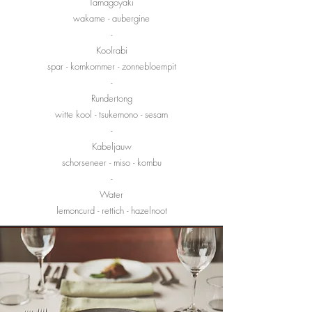
Tamagoyaki
wakame - aubergine
-
Koolrabi
spar
- komkommer - zonnebloempit
-
Rundertong
witte kool - tsukemono - sesam
-
Kabeljauw
schorseneer - miso - kombu
-
Water
lemoncurd - rettich - hazelnoot